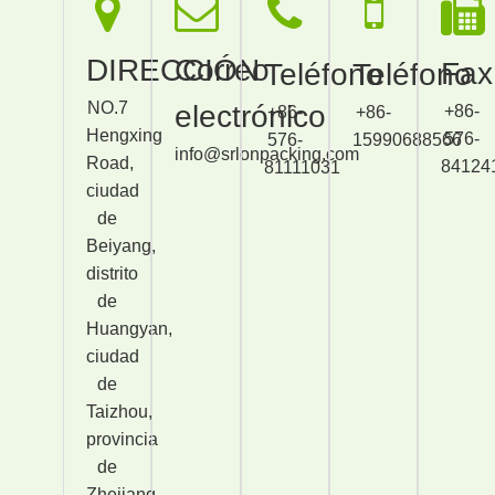
DIRECCIÓN
Correo
Fax
Teléfono
Teléfono
NO.7
electrónico
+86-
+86-
+86-
Hengxing
576-
576-
15990688566
info@srlonpacking.com
Road,
84124
81111031
ciudad
de
Beiyang,
distrito
de
Huangyan,
ciudad
de
Taizhou,
provincia
de
Zhejiang,