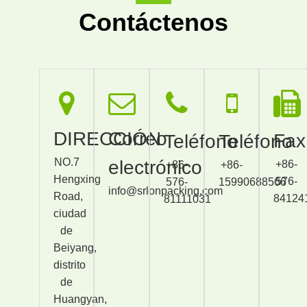
Contáctenos
DIRECCIÓN
Correo
Fax
Teléfono
Teléfono
NO.7
electrónico
+86-
+86-
+86-
Hengxing
576-
576-
15990688566
info@srlonpacking.com
Road,
84124
81111031
ciudad
de
Beiyang,
distrito
de
Huangyan,